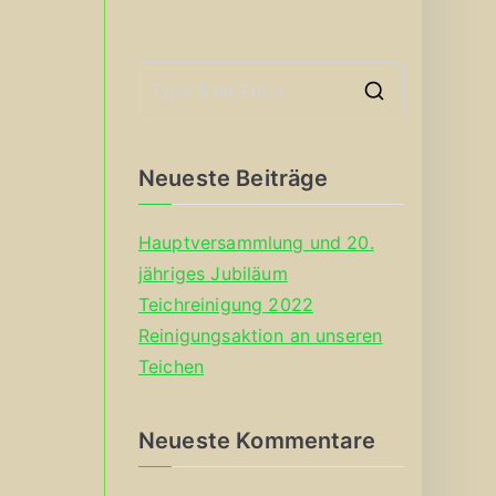
S
e
a
Neueste Beiträge
r
c
Hauptversammlung und 20.
h
jähriges Jubiläum
f
Teichreinigung 2022
o
Reinigungsaktion an unseren
r
Teichen
:
Neueste Kommentare