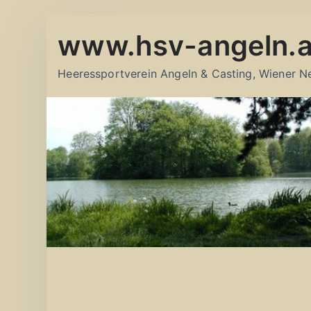
Zum
www.hsv-angeln.a
Inhalt
springen
Heeressportverein Angeln & Casting, Wiener N