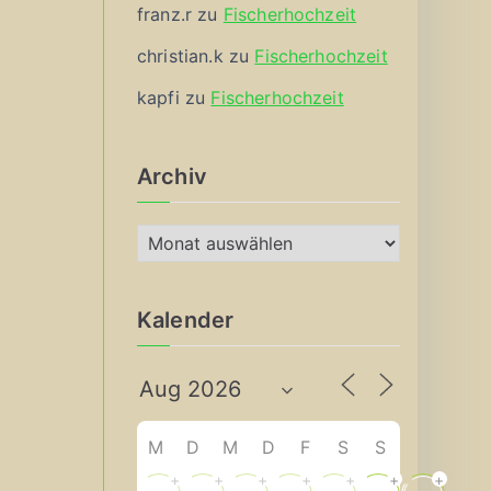
franz.r
zu
Fischerhochzeit
christian.k
zu
Fischerhochzeit
kapfi
zu
Fischerhochzeit
Archiv
A
r
c
Kalender
h
i
v
M
D
M
D
F
S
S
+
+
+
+
+
+
+