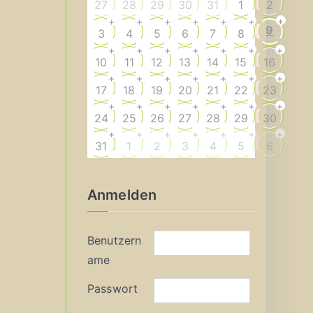
27
28
29
30
31
1
2
+
+
+
+
+
+
+
9
3
4
5
6
7
8
+
+
+
+
+
+
+
10
11
12
13
14
15
16
+
+
+
+
+
+
+
17
18
19
20
21
22
23
+
+
+
+
+
+
+
24
25
26
27
28
29
30
+
+
+
+
+
+
+
31
1
2
3
4
5
6
Anmelden
Benutzern
ame
Passwort