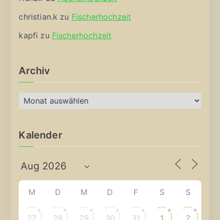
christian.k
zu
Fischerhochzeit
kapfi
zu
Fischerhochzeit
Archiv
A
r
c
Kalender
h
i
v
M
D
M
D
F
S
S
+
+
+
+
+
+
+
27
28
29
30
31
1
2