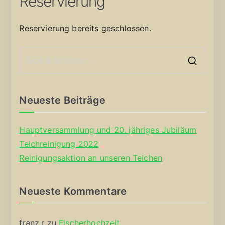
Reservierung
Reservierung bereits geschlossen.
S
e
a
Neueste Beiträge
r
c
Hauptversammlung und 20. jähriges Jubiläum
h
Teichreinigung 2022
f
Reinigungsaktion an unseren Teichen
o
r
Neueste Kommentare
:
franz.r
zu
Fischerhochzeit