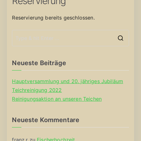
Reservierung
Reservierung bereits geschlossen.
S
e
a
Neueste Beiträge
r
c
Hauptversammlung und 20. jähriges Jubiläum
h
Teichreinigung 2022
f
Reinigungsaktion an unseren Teichen
o
r
Neueste Kommentare
:
franz.r
zu
Fischerhochzeit