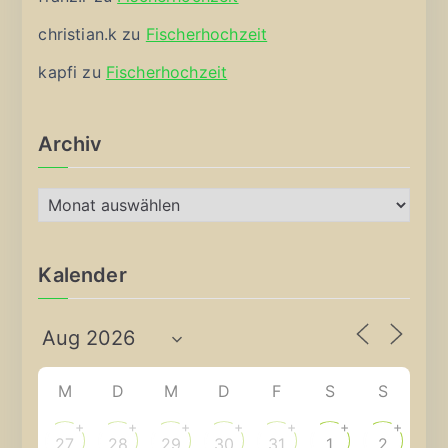
christian.k
zu
Fischerhochzeit
kapfi
zu
Fischerhochzeit
Archiv
A
r
c
Kalender
h
i
v
M
D
M
D
F
S
S
+
+
+
+
+
+
+
27
28
29
30
31
1
2