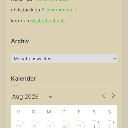
christian.k
zu
Fischerhochzeit
kapfi
zu
Fischerhochzeit
Archiv
A
r
c
Kalender
h
i
v
M
D
M
D
F
S
S
+
+
+
+
+
+
+
27
28
29
30
31
1
2