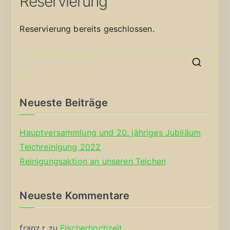
Reservierung
Reservierung bereits geschlossen.
S
e
a
Neueste Beiträge
r
c
Hauptversammlung und 20. jähriges Jubiläum
h
Teichreinigung 2022
f
Reinigungsaktion an unseren Teichen
o
r
Neueste Kommentare
:
franz.r
zu
Fischerhochzeit