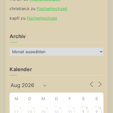
christian.k
zu
Fischerhochzeit
kapfi
zu
Fischerhochzeit
Archiv
A
r
c
Kalender
h
i
v
M
D
M
D
F
S
S
+
+
+
+
+
+
+
27
28
29
30
31
1
2