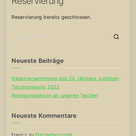
Reservierung
Reservierung bereits geschlossen.
S
e
a
Neueste Beiträge
r
c
Hauptversammlung und 20. jähriges Jubiläum
h
Teichreinigung 2022
f
Reinigungsaktion an unseren Teichen
o
r
Neueste Kommentare
:
franz.r
zu
Fischerhochzeit