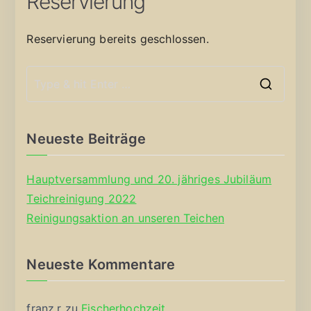
Reservierung
Reservierung bereits geschlossen.
S
e
a
Neueste Beiträge
r
c
Hauptversammlung und 20. jähriges Jubiläum
h
Teichreinigung 2022
f
Reinigungsaktion an unseren Teichen
o
r
Neueste Kommentare
:
franz.r
zu
Fischerhochzeit