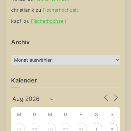
christian.k
zu
Fischerhochzeit
kapfi
zu
Fischerhochzeit
Archiv
A
r
c
Kalender
h
i
v
M
D
M
D
F
S
S
+
+
+
+
+
+
+
27
28
29
30
31
1
2