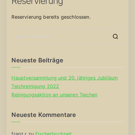
Reservierung
Reservierung bereits geschlossen.
S
e
a
Neueste Beiträge
r
c
Hauptversammlung und 20. jähriges Jubiläum
h
Teichreinigung 2022
f
Reinigungsaktion an unseren Teichen
o
r
Neueste Kommentare
:
franz.r
zu
Fischerhochzeit