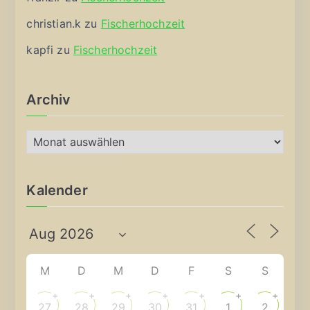
christian.k
zu
Fischerhochzeit
kapfi
zu
Fischerhochzeit
Archiv
A
r
c
Kalender
h
i
v
M
D
M
D
F
S
S
+
+
+
+
+
+
+
27
28
29
30
31
1
2