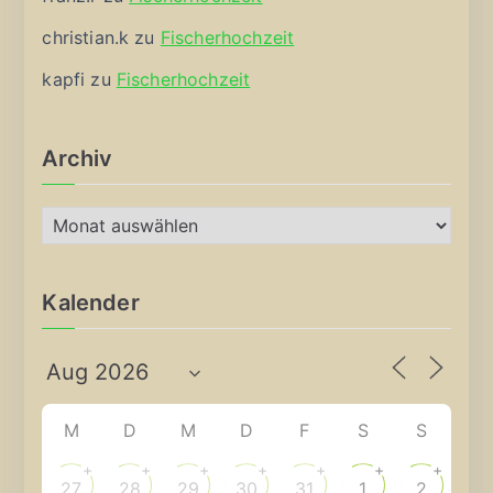
christian.k
zu
Fischerhochzeit
kapfi
zu
Fischerhochzeit
Archiv
A
r
c
Kalender
h
i
v
M
D
M
D
F
S
S
+
+
+
+
+
+
+
27
28
29
30
31
1
2