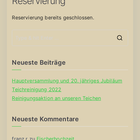
Reservierung
Reservierung bereits geschlossen.
S
e
a
Neueste Beiträge
r
c
Hauptversammlung und 20. jähriges Jubiläum
h
Teichreinigung 2022
f
Reinigungsaktion an unseren Teichen
o
r
Neueste Kommentare
:
franz.r
zu
Fischerhochzeit