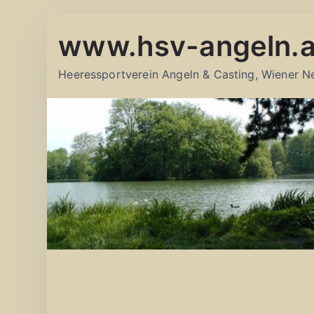
Zum
www.hsv-angeln.a
Inhalt
springen
Heeressportverein Angeln & Casting, Wiener N