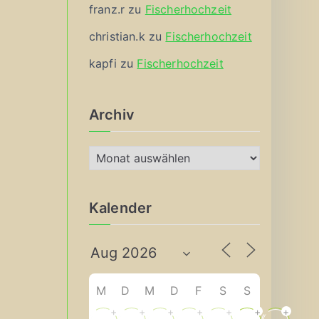
franz.r
zu
Fischerhochzeit
christian.k
zu
Fischerhochzeit
kapfi
zu
Fischerhochzeit
Archiv
A
r
c
Kalender
h
i
v
M
D
M
D
F
S
S
+
+
+
+
+
+
+