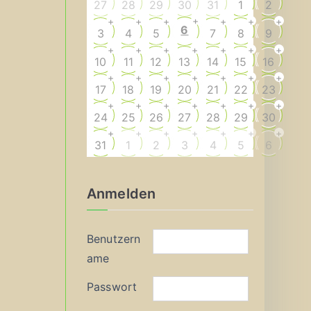
27
28
29
30
31
1
2
+
+
+
+
+
+
+
6
3
4
5
7
8
9
+
+
+
+
+
+
+
10
11
12
13
14
15
16
+
+
+
+
+
+
+
17
18
19
20
21
22
23
+
+
+
+
+
+
+
24
25
26
27
28
29
30
+
+
+
+
+
+
+
31
1
2
3
4
5
6
Anmelden
Benutzern
ame
Passwort