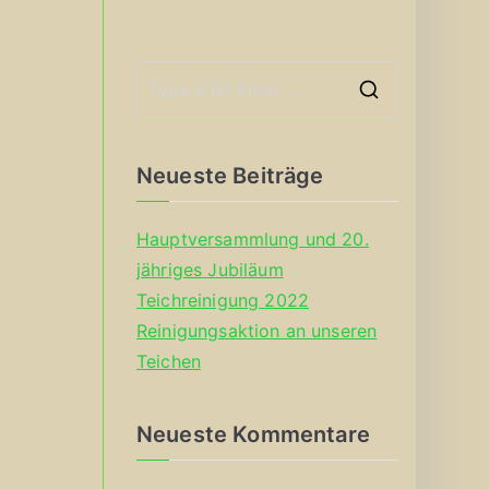
S
e
a
Neueste Beiträge
r
c
Hauptversammlung und 20.
h
jähriges Jubiläum
f
Teichreinigung 2022
o
Reinigungsaktion an unseren
r
Teichen
:
Neueste Kommentare