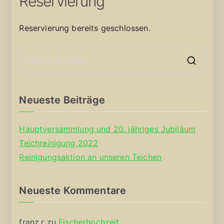
Reservierung
Reservierung bereits geschlossen.
S
e
a
Neueste Beiträge
r
c
Hauptversammlung und 20. jähriges Jubiläum
h
Teichreinigung 2022
f
Reinigungsaktion an unseren Teichen
o
r
Neueste Kommentare
:
franz.r
zu
Fischerhochzeit