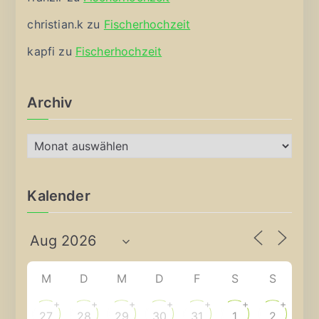
christian.k
zu
Fischerhochzeit
kapfi
zu
Fischerhochzeit
Archiv
A
r
c
Kalender
h
i
v
M
D
M
D
F
S
S
+
+
+
+
+
+
+
27
28
29
30
31
1
2