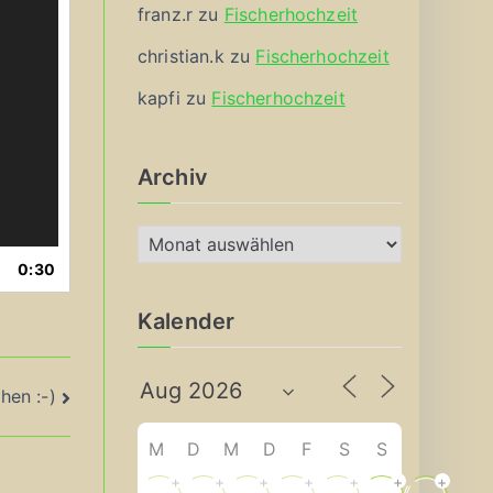
franz.r
zu
Fischerhochzeit
christian.k
zu
Fischerhochzeit
kapfi
zu
Fischerhochzeit
Archiv
A
r
0:30
c
Kalender
h
i
v
hen :-)
M
D
M
D
F
S
S
+
+
+
+
+
+
+