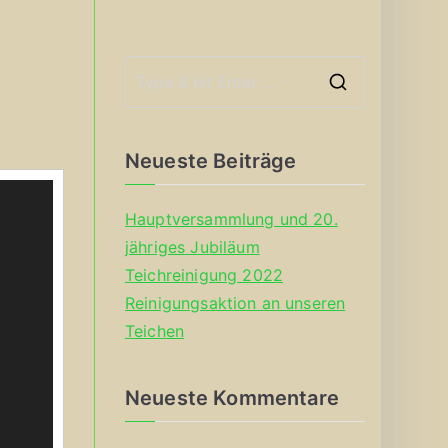
S
e
a
Neueste Beiträge
r
c
Hauptversammlung und 20.
h
jähriges Jubiläum
f
Teichreinigung 2022
o
Reinigungsaktion an unseren
r
Teichen
:
Neueste Kommentare