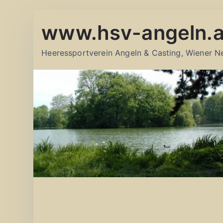
Zum
www.hsv-angeln.a
Inhalt
springen
Heeressportverein Angeln & Casting, Wiener N