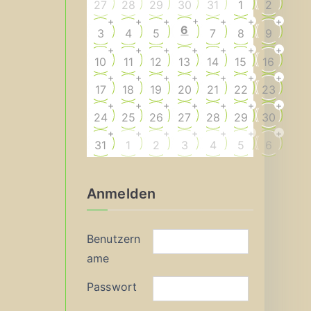
27
28
29
30
31
1
2
+
+
+
+
+
+
+
6
3
4
5
7
8
9
+
+
+
+
+
+
+
10
11
12
13
14
15
16
+
+
+
+
+
+
+
17
18
19
20
21
22
23
+
+
+
+
+
+
+
24
25
26
27
28
29
30
+
+
+
+
+
+
+
31
1
2
3
4
5
6
Anmelden
Benutzern
ame
Passwort