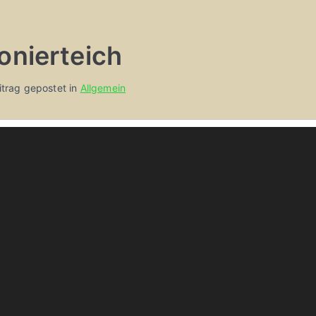
onierteich
itrag gepostet in
Allgemein