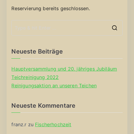
Reservierung bereits geschlossen.
S
e
a
Neueste Beiträge
r
c
Hauptversammlung und 20. jähriges Jubiläum
h
Teichreinigung 2022
f
Reinigungsaktion an unseren Teichen
o
r
Neueste Kommentare
:
franz.r
zu
Fischerhochzeit