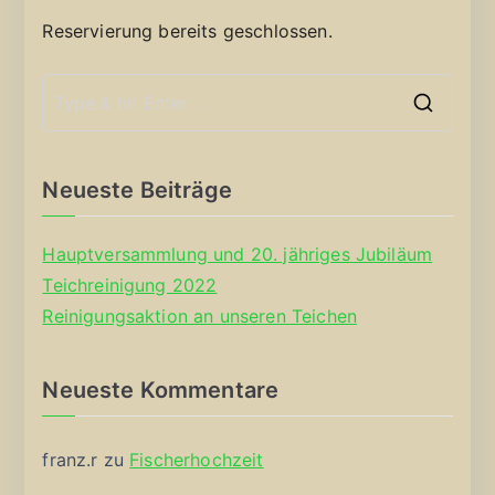
Reservierung bereits geschlossen.
S
e
a
Neueste Beiträge
r
c
Hauptversammlung und 20. jähriges Jubiläum
h
Teichreinigung 2022
f
Reinigungsaktion an unseren Teichen
o
r
Neueste Kommentare
:
franz.r
zu
Fischerhochzeit