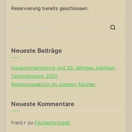
Reservierung bereits geschlossen.
S
e
a
Neueste Beiträge
r
c
Hauptversammlung und 20. jähriges Jubiläum
h
Teichreinigung 2022
f
Reinigungsaktion an unseren Teichen
o
r
Neueste Kommentare
:
franz.r
zu
Fischerhochzeit