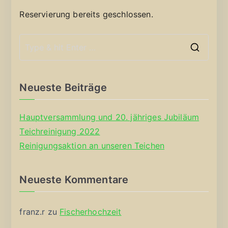
Reservierung bereits geschlossen.
S
e
a
Neueste Beiträge
r
c
Hauptversammlung und 20. jähriges Jubiläum
h
Teichreinigung 2022
f
Reinigungsaktion an unseren Teichen
o
r
Neueste Kommentare
:
franz.r
zu
Fischerhochzeit