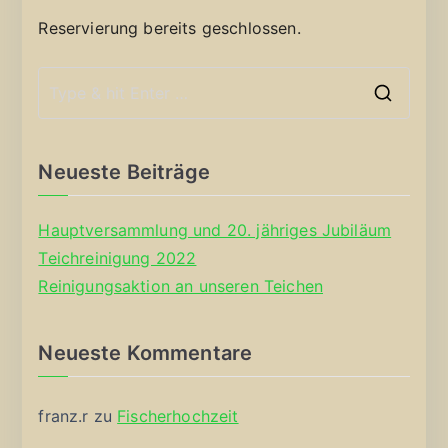
Reservierung bereits geschlossen.
S
e
a
Neueste Beiträge
r
c
Hauptversammlung und 20. jähriges Jubiläum
h
Teichreinigung 2022
f
Reinigungsaktion an unseren Teichen
o
r
Neueste Kommentare
:
franz.r
zu
Fischerhochzeit