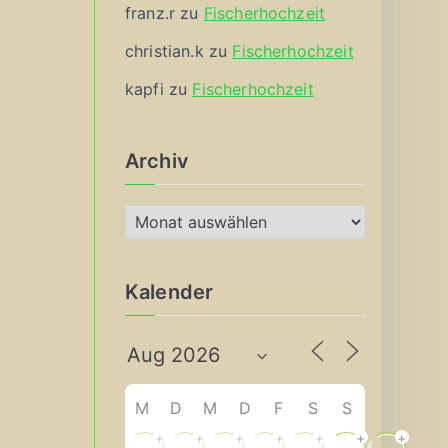
franz.r
zu
Fischerhochzeit
christian.k
zu
Fischerhochzeit
kapfi
zu
Fischerhochzeit
Archiv
A
r
c
Kalender
h
i
v
M
D
M
D
F
S
S
+
+
+
+
+
+
+