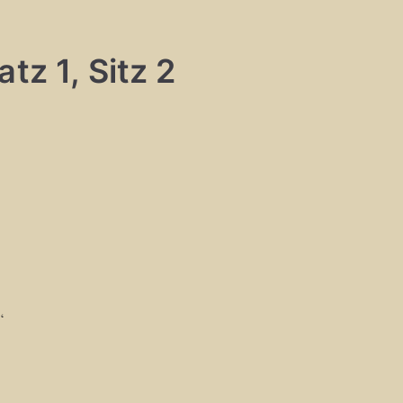
tz 1, Sitz 2
“