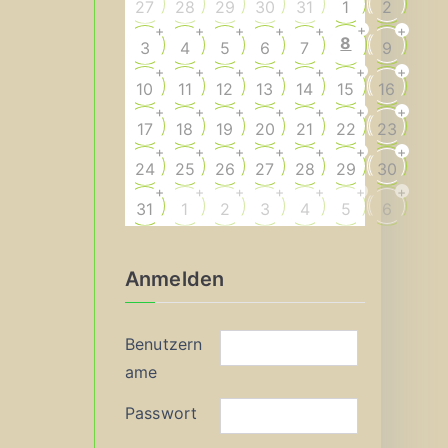
27
28
29
30
31
1
2
+
+
+
+
+
+
+
8
3
4
5
6
7
9
+
+
+
+
+
+
+
10
11
12
13
14
15
16
+
+
+
+
+
+
+
17
18
19
20
21
22
23
+
+
+
+
+
+
+
24
25
26
27
28
29
30
+
+
+
+
+
+
+
31
1
2
3
4
5
6
Anmelden
Benutzern
ame
Passwort