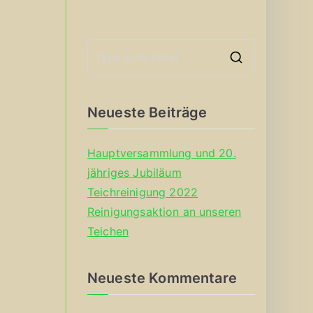
S
e
a
Neueste Beiträge
r
c
Hauptversammlung und 20.
h
jähriges Jubiläum
f
Teichreinigung 2022
o
Reinigungsaktion an unseren
r
Teichen
:
Neueste Kommentare