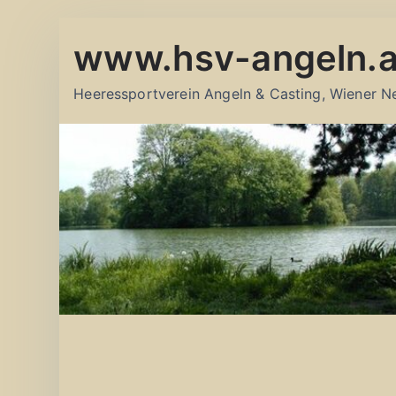
Zum
www.hsv-angeln.a
Inhalt
springen
Heeressportverein Angeln & Casting, Wiener N