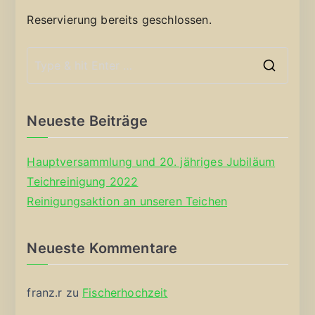
Reservierung bereits geschlossen.
S
e
a
Neueste Beiträge
r
c
Hauptversammlung und 20. jähriges Jubiläum
h
Teichreinigung 2022
f
Reinigungsaktion an unseren Teichen
o
r
Neueste Kommentare
:
franz.r
zu
Fischerhochzeit