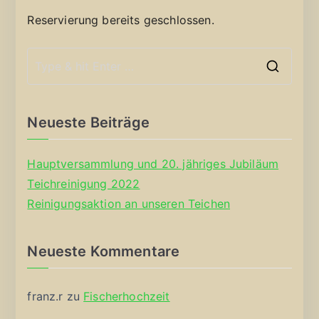
Reservierung bereits geschlossen.
S
e
a
Neueste Beiträge
r
c
Hauptversammlung und 20. jähriges Jubiläum
h
Teichreinigung 2022
f
Reinigungsaktion an unseren Teichen
o
r
Neueste Kommentare
:
franz.r
zu
Fischerhochzeit