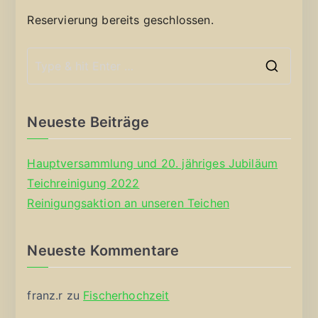
Reservierung bereits geschlossen.
S
e
a
Neueste Beiträge
r
c
Hauptversammlung und 20. jähriges Jubiläum
h
Teichreinigung 2022
f
Reinigungsaktion an unseren Teichen
o
r
Neueste Kommentare
:
franz.r
zu
Fischerhochzeit