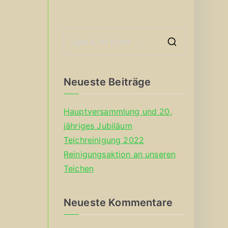
S
e
a
Neueste Beiträge
r
c
Hauptversammlung und 20.
h
jähriges Jubiläum
f
Teichreinigung 2022
o
Reinigungsaktion an unseren
r
Teichen
:
Neueste Kommentare