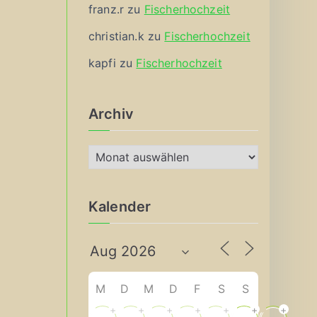
franz.r
zu
Fischerhochzeit
christian.k
zu
Fischerhochzeit
kapfi
zu
Fischerhochzeit
Archiv
A
r
c
Kalender
h
i
v
M
D
M
D
F
S
S
+
+
+
+
+
+
+