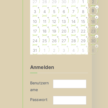
27
28
29
30
31
1
2
+
+
+
+
+
+
+
9
3
4
5
6
7
8
+
+
+
+
+
+
+
10
11
12
13
14
15
16
+
+
+
+
+
+
+
17
18
19
20
21
22
23
+
+
+
+
+
+
+
24
25
26
27
28
29
30
+
+
+
+
+
+
+
31
1
2
3
4
5
6
Anmelden
Benutzern
ame
Passwort