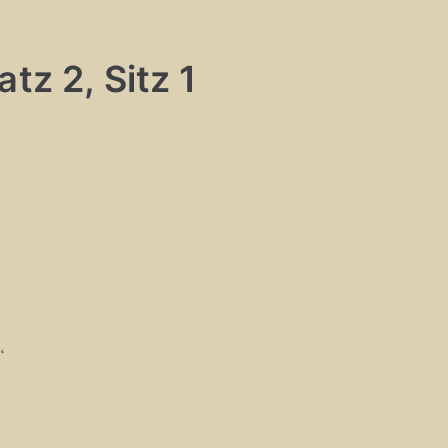
tz 2, Sitz 1
“