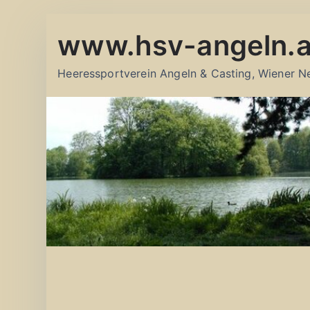
Zum
www.hsv-angeln.a
Inhalt
springen
Heeressportverein Angeln & Casting, Wiener N