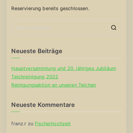
Reservierung bereits geschlossen.
S
e
a
Neueste Beiträge
r
c
Hauptversammlung und 20. jähriges Jubiläum
h
Teichreinigung 2022
f
Reinigungsaktion an unseren Teichen
o
r
Neueste Kommentare
:
franz.r
zu
Fischerhochzeit