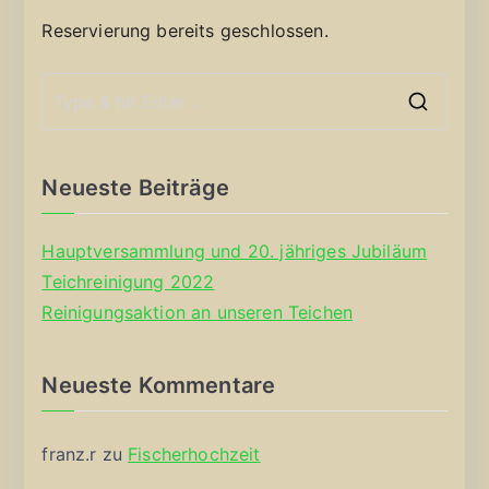
Reservierung bereits geschlossen.
S
e
a
Neueste Beiträge
r
c
Hauptversammlung und 20. jähriges Jubiläum
h
Teichreinigung 2022
f
Reinigungsaktion an unseren Teichen
o
r
Neueste Kommentare
:
franz.r
zu
Fischerhochzeit