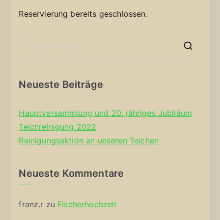
Reservierung bereits geschlossen.
S
e
a
Neueste Beiträge
r
c
Hauptversammlung und 20. jähriges Jubiläum
h
Teichreinigung 2022
f
Reinigungsaktion an unseren Teichen
o
r
Neueste Kommentare
:
franz.r
zu
Fischerhochzeit