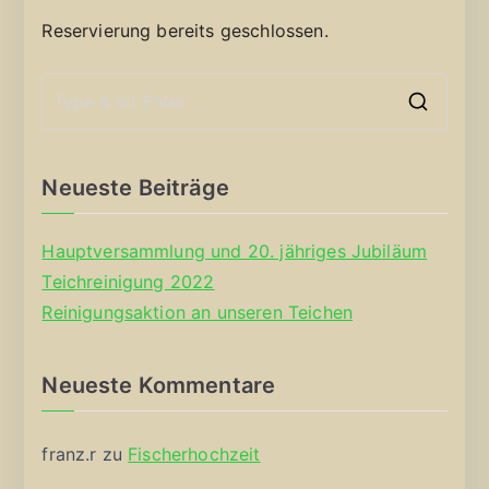
Reservierung bereits geschlossen.
S
e
a
Neueste Beiträge
r
c
Hauptversammlung und 20. jähriges Jubiläum
h
Teichreinigung 2022
f
Reinigungsaktion an unseren Teichen
o
r
Neueste Kommentare
:
franz.r
zu
Fischerhochzeit