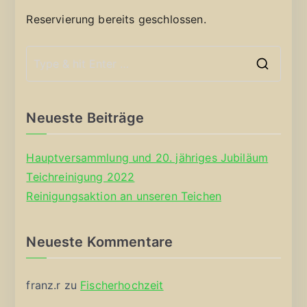
Reservierung bereits geschlossen.
S
e
a
Neueste Beiträge
r
c
Hauptversammlung und 20. jähriges Jubiläum
h
Teichreinigung 2022
f
Reinigungsaktion an unseren Teichen
o
r
Neueste Kommentare
:
franz.r
zu
Fischerhochzeit