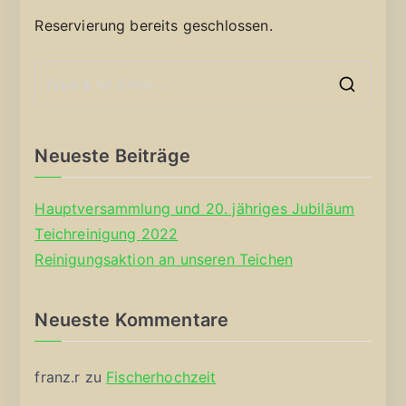
Reservierung bereits geschlossen.
S
e
a
Neueste Beiträge
r
c
Hauptversammlung und 20. jähriges Jubiläum
h
Teichreinigung 2022
f
Reinigungsaktion an unseren Teichen
o
r
Neueste Kommentare
:
franz.r
zu
Fischerhochzeit