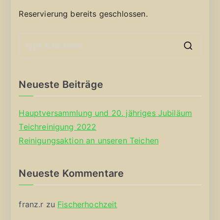
Reservierung bereits geschlossen.
S
e
a
Neueste Beiträge
r
c
Hauptversammlung und 20. jähriges Jubiläum
h
Teichreinigung 2022
f
Reinigungsaktion an unseren Teichen
o
r
Neueste Kommentare
:
franz.r
zu
Fischerhochzeit