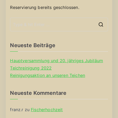
Reservierung bereits geschlossen.
S
e
a
Neueste Beiträge
r
c
Hauptversammlung und 20. jähriges Jubiläum
h
Teichreinigung 2022
f
Reinigungsaktion an unseren Teichen
o
r
Neueste Kommentare
:
franz.r
zu
Fischerhochzeit