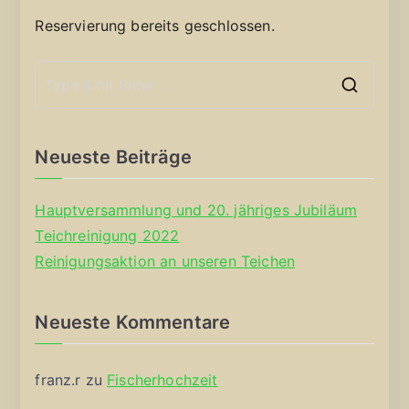
Reservierung bereits geschlossen.
S
e
a
Neueste Beiträge
r
c
Hauptversammlung und 20. jähriges Jubiläum
h
Teichreinigung 2022
f
Reinigungsaktion an unseren Teichen
o
r
Neueste Kommentare
:
franz.r
zu
Fischerhochzeit