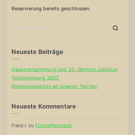
Reservierung bereits geschlossen.
S
e
a
Neueste Beiträge
r
c
Hauptversammlung und 20. jähriges Jubiläum
h
Teichreinigung 2022
f
Reinigungsaktion an unseren Teichen
o
r
Neueste Kommentare
:
franz.r
zu
Fischerhochzeit