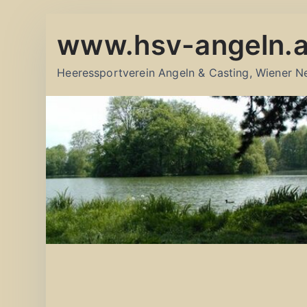
Zum
www.hsv-angeln.a
Inhalt
springen
Heeressportverein Angeln & Casting, Wiener N