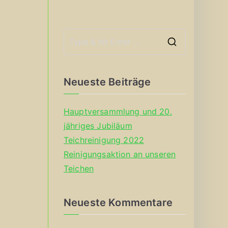
S
e
a
Neueste Beiträge
r
c
Hauptversammlung und 20.
h
jähriges Jubiläum
f
Teichreinigung 2022
o
Reinigungsaktion an unseren
r
Teichen
:
Neueste Kommentare