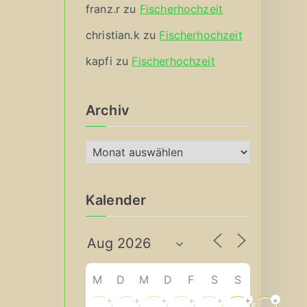
franz.r
zu
Fischerhochzeit
christian.k
zu
Fischerhochzeit
kapfi
zu
Fischerhochzeit
Archiv
A
r
c
Kalender
h
i
v
M
D
M
D
F
S
S
+
+
+
+
+
+
+