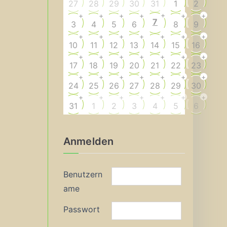
27
28
29
30
31
1
2
+
+
+
+
+
+
+
7
3
4
5
6
8
9
+
+
+
+
+
+
+
10
11
12
13
14
15
16
+
+
+
+
+
+
+
17
18
19
20
21
22
23
+
+
+
+
+
+
+
24
25
26
27
28
29
30
+
+
+
+
+
+
+
31
1
2
3
4
5
6
Anmelden
Benutzern
ame
Passwort