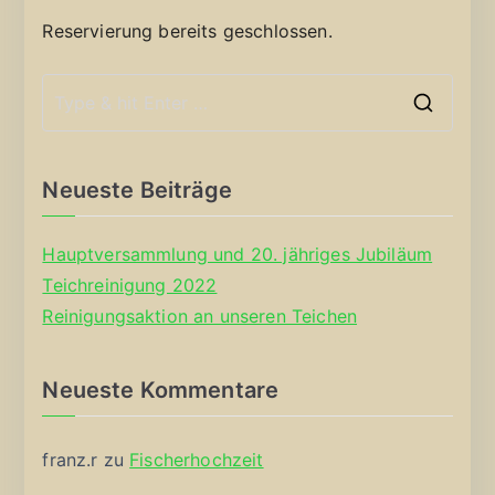
Reservierung bereits geschlossen.
S
e
a
Neueste Beiträge
r
c
Hauptversammlung und 20. jähriges Jubiläum
h
Teichreinigung 2022
f
Reinigungsaktion an unseren Teichen
o
r
Neueste Kommentare
:
franz.r
zu
Fischerhochzeit