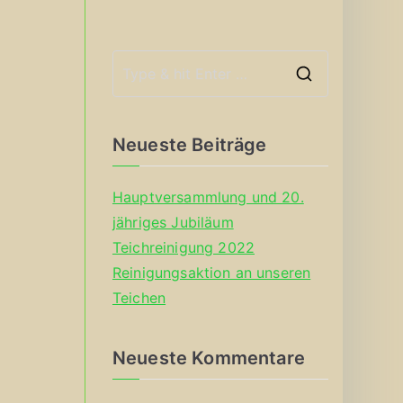
S
e
a
Neueste Beiträge
r
c
Hauptversammlung und 20.
h
jähriges Jubiläum
f
Teichreinigung 2022
o
Reinigungsaktion an unseren
r
Teichen
:
Neueste Kommentare