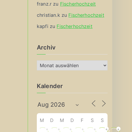
franz.r
zu
Fischerhochzeit
christian.k
zu
Fischerhochzeit
kapfi
zu
Fischerhochzeit
Archiv
A
r
c
Kalender
h
i
v
M
D
M
D
F
S
S
+
+
+
+
+
+
+