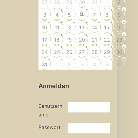
27
28
29
30
31
1
2
+
+
+
+
+
+
+
6
3
4
5
7
8
9
+
+
+
+
+
+
+
10
11
12
13
14
15
16
+
+
+
+
+
+
+
17
18
19
20
21
22
23
+
+
+
+
+
+
+
24
25
26
27
28
29
30
+
+
+
+
+
+
+
31
1
2
3
4
5
6
Anmelden
Benutzern
ame
Passwort