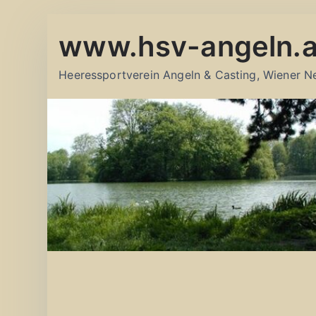
Zum
www.hsv-angeln.a
Inhalt
springen
Heeressportverein Angeln & Casting, Wiener N