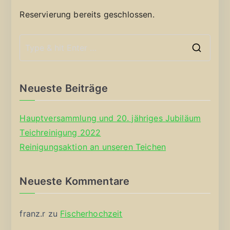
Reservierung bereits geschlossen.
S
e
a
Neueste Beiträge
r
c
Hauptversammlung und 20. jähriges Jubiläum
h
Teichreinigung 2022
f
Reinigungsaktion an unseren Teichen
o
r
Neueste Kommentare
:
franz.r
zu
Fischerhochzeit