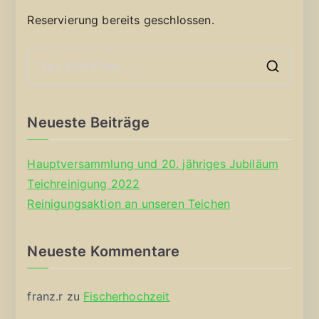
Reservierung bereits geschlossen.
S
e
a
Neueste Beiträge
r
c
Hauptversammlung und 20. jähriges Jubiläum
h
Teichreinigung 2022
f
Reinigungsaktion an unseren Teichen
o
r
Neueste Kommentare
:
franz.r
zu
Fischerhochzeit