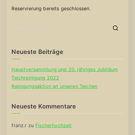
Reservierung bereits geschlossen.
S
e
a
Neueste Beiträge
r
c
Hauptversammlung und 20. jähriges Jubiläum
h
Teichreinigung 2022
f
Reinigungsaktion an unseren Teichen
o
r
Neueste Kommentare
:
franz.r
zu
Fischerhochzeit