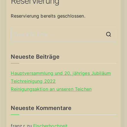
Reservierung
Reservierung bereits geschlossen.
S
e
a
Neueste Beiträge
r
c
Hauptversammlung und 20. jähriges Jubiläum
h
Teichreinigung 2022
f
Reinigungsaktion an unseren Teichen
o
r
Neueste Kommentare
:
franz.r
zu
Fischerhochzeit