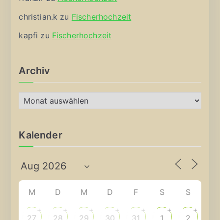
christian.k
zu
Fischerhochzeit
kapfi
zu
Fischerhochzeit
Archiv
A
r
c
Kalender
h
i
v
M
D
M
D
F
S
S
+
+
+
+
+
+
+
27
28
29
30
31
1
2